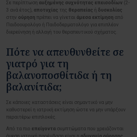
Σε περίπτωση
αυξημένης
συχνότητας
επεισοδίων
(2-
3 ανά έτος),
αποτυχίας
της
θεραπείας
ή
δυσκολίας
στην
ούρηση
πρέπει να γίνεται
άμεσα
εκτίμηση
από
Παιδοουρολόγο ή Παιδοδερματολόγο για επιπλέον
διερεύνηση ή αλλαγή του θεραπευτικού σχήματος.
Πότε να απευθυνθείτε σε
γιατρό για τη
βαλανοποσθίτιδα ή τη
βαλανίτιδα;
Σε κάποιες καταστάσεις είναι σημαντικό να μην
καθυστερεί η ιατρική εκτίμηση ώστε να μην υπάρξουν
περαιτέρω επιπλοκές.
Από τα πιο
επείγοντα
συμπτώματα που χρειάζονται
άμεση ιατρική παρέμβαση είναι η
αδυναμία
ούρησης