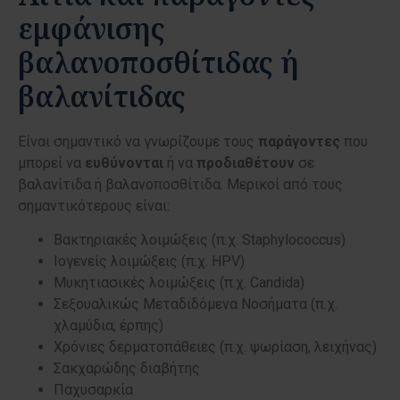
εμφάνισης
βαλανοποσθίτιδας ή
βαλανίτιδας
Είναι σημαντικό να γνωρίζουμε τους
παράγοντες
που
μπορεί να
ευθύνονται
ή να
προδιαθέτουν
σε
βαλανίτιδα ή βαλανοποσθίτιδα. Μερικοί από τους
σημαντικότερους είναι:
Βακτηριακές λοιμώξεις (π.χ. Staphylococcus)
Ιογενείς λοιμώξεις (π.χ. HPV)
Μυκητιασικές λοιμώξεις (π.χ. Candida)
Σεξουαλικώς Μεταδιδόμενα Νοσήματα (π.χ.
χλαμύδια, έρπης)
Χρόνιες δερματοπάθειες (π.χ. ψωρίαση, λειχήνας)
Σακχαρώδης διαβήτης
Παχυσαρκία