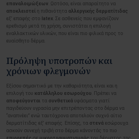
επαναλοιμώξεων
. Ωστόσο, είναι απαραίτητο να
αποκλειστεί
η πιθανότητα
αλλεργικής
δερματίτιδας
εξ’ επαφής στο
latex
. Σε ασθενείς που εμφανίζουν
ερεθισμό μετά τη χρήση, συνιστάται η επιλογή
εναλλακτικών υλικών, που είναι πιο φιλικά προς το
ευαίσθητο δέρμα.
Πρόληψη υποτροπών και
χρόνιων φλεγμονών
Εξίσου σημαντικό με την καθαριότητα, είναι και η
επιλογή του
κατάλληλου
εσωρούχου
. Πρέπει να
αποφεύγονται
τα
συνθετικά
υφάσματα γιατί
παγιδεύουν υγρασία μην επιτρέποντας στο δέρμα να
“αναπνέει” ενώ ταυτόχρονα αποτελούν συχνό αίτιο
δερματίτιδας εξ’ επαφής. Επίσης, τα
στενά
εσώρουχα
ασκούν συνεχή τριβή στο δέρμα κάνοντάς το πιο
επιρρεπές
σε
μικροτραυματισμούς
του δέρματος της