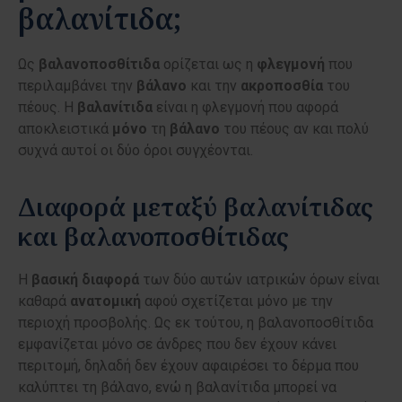
βαλανίτιδα;
Ως
βαλανοποσθίτιδα
ορίζεται ως η
φλεγμονή
που
περιλαμβάνει την
βάλανο
και την
ακροποσθία
του
πέους. Η
βαλανίτιδα
είναι η φλεγμονή που αφορά
αποκλειστικά
μόνο
τη
βάλανο
του πέους αν και πολύ
συχνά αυτοί οι δύο όροι συγχέονται.
Διαφορά μεταξύ βαλανίτιδας
και βαλανοποσθίτιδας
Η
βασική
διαφορά
των δύο αυτών ιατρικών όρων είναι
καθαρά
ανατομική
αφού σχετίζεται μόνο με την
περιοχή προσβολής. Ως εκ τούτου, η βαλανοποσθίτιδα
εμφανίζεται μόνο σε άνδρες που δεν έχουν κάνει
περιτομή, δηλαδή δεν έχουν αφαιρέσει το δέρμα που
καλύπτει τη βάλανο, ενώ η βαλανίτιδα μπορεί να