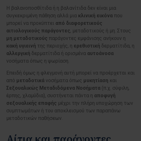
Η βαλανοποσθίτιδα ή η βαλανίτιδα δεν είναι μια
συγκεκριμένη πάθηση αλλά μια
κλινική εικόνα
που
μπορεί να προκύπτει
από
διαφορετικούς
αιτιολογικούς
παράγοντες
, μεταδοτικούς ή μη. Στους
μη
μεταδοτικούς
παράγοντες εμφάνισης ανήκουν η
κακή
υγιεινή
της περιοχής, η
ερεθιστική
δερματίτιδα, η
αλλεργική
δερματίτιδα ή ορισμένα
αυτοάνοσα
νοσήματα όπως η ψωρίαση.
Επειδή όμως η φλεγμονή αυτή μπορεί να προέρχεται και
από
μεταδοτικά
νοσήματα όπως
μυκητίαση
και
Σεξουαλικώς Μεταδιδόμενα Νοσήματα
(π.χ. σύφιλη,
έρπης, χλαμύδια), συστήνεται πάντα η
αποφυγή
σεξουαλικής
επαφής
μέχρι την πλήρη υποχώρηση των
συμπτωμάτων ή του αποκλεισμού των παραπάνω
μεταδοτικών παθήσεων.
Αίτια και παράγοντες