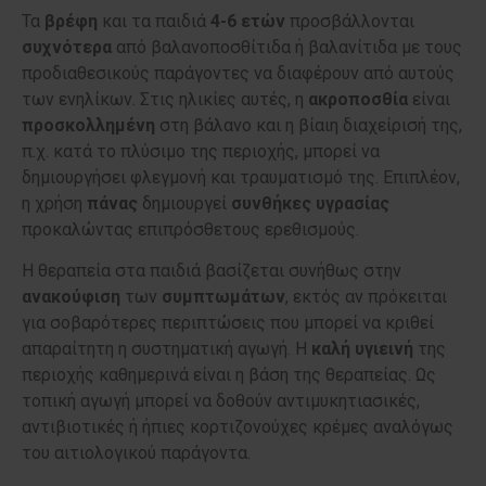
Τα
βρέφη
και τα παιδιά
4-6 ετών
προσβάλλονται
συχνότερα
από βαλανοποσθίτιδα ή βαλανίτιδα με τους
προδιαθεσικούς παράγοντες να διαφέρουν από αυτούς
των ενηλίκων. Στις ηλικίες αυτές, η
ακροποσθία
είναι
προσκολλημένη
στη βάλανο και η βίαιη διαχείρισή της,
π.χ. κατά το πλύσιμο της περιοχής, μπορεί να
δημιουργήσει φλεγμονή και τραυματισμό της. Επιπλέον,
η χρήση
πάνας
δημιουργεί
συνθήκες
υγρασίας
προκαλώντας επιπρόσθετους ερεθισμούς.
Η θεραπεία στα παιδιά βασίζεται συνήθως στην
ανακούφιση
των
συμπτωμάτων
, εκτός αν πρόκειται
για σοβαρότερες περιπτώσεις που μπορεί να κριθεί
απαραίτητη η συστηματική αγωγή. Η
καλή
υγιεινή
της
περιοχής καθημερινά είναι η βάση της θεραπείας. Ως
τοπική αγωγή μπορεί να δοθούν αντιμυκητιασικές,
αντιβιοτικές ή ήπιες κορτιζονούχες κρέμες αναλόγως
του αιτιολογικού παράγοντα.