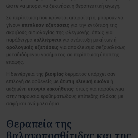
ώστε να μπορεί να ξεκινήσει η θεραπευτική αγωγή.
Σε περίπτωση που κρίνεται απαραίτητο, μπορούν να
γίνουν
επιπλέον
εξετάσεις
για την εντόπιση της
ακριβούς αιτιολογίας της φλεγμονής, όπως για
παράδειγμα
καλλιέργεια
για ανάπτυξη μυκήτων ή
ορολογικές
εξετάσεις
για αποκλεισμό σεξουαλικώς
μεταδιδόμενου νοσήματος σε περίπτωση ύποπτης
επαφής.
Η διενέργεια της
βιοψίας
δέρματος υπάρχει σαν
επιλογή σε ασθενείς με
άτυπη
κλινική
εικόνα
ή
αυξημένη
υποψία
κακοήθειας
, όπως για παράδειγμα
στην παρουσία ερυθηματώδους επίπεδης πλάκας με
σαφή και ανώμαλα όρια.
Θεραπεία της
βαλανοποσθίτιδας και της