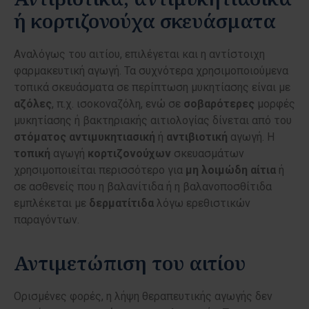
ή κορτιζονούχα σκευάσματα
Αναλόγως του αιτίου, επιλέγεται και η αντίστοιχη
φαρμακευτική αγωγή. Τα συχνότερα χρησιμοποιούμενα
τοπικά σκευάσματα σε περίπτωση μυκητίασης είναι με
αζόλες
, π.χ. ισοκοναζόλη, ενώ σε
σοβαρότερες
μορφές
μυκητίασης ή βακτηριακής αιτιολογίας δίνεται από του
στόματος
αντιμυκητιασική
ή
αντιβιοτική
αγωγή. Η
τοπική
αγωγή
κορτιζονούχων
σκευασμάτων
χρησιμοποιείται περισσότερο για
μη
λοιμώδη
αίτια
ή
σε ασθενείς που η βαλανίτιδα ή η βαλανοποσθίτιδα
εμπλέκεται με
δερματίτιδα
λόγω ερεθιστικών
παραγόντων.
Αντιμετώπιση του αιτίου
Ορισμένες φορές, η λήψη θεραπευτικής αγωγής δεν