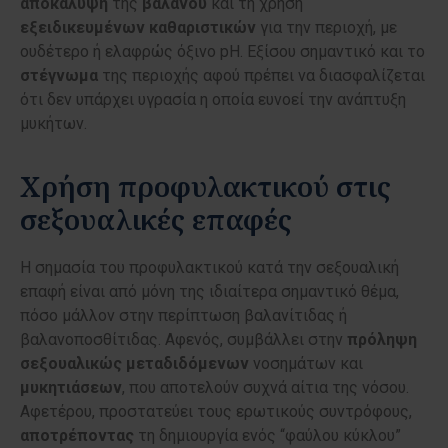
αποκάλυψη
της
βαλάνου
και τη χρήση
εξειδικευμένων
καθαριστικών
για την περιοχή, με
ουδέτερο ή ελαφρώς όξινο pH. Εξίσου σημαντικό και το
στέγνωμα
της περιοχής αφού πρέπει να διασφαλίζεται
ότι δεν υπάρχει υγρασία η οποία ευνοεί την ανάπτυξη
μυκήτων.
Χρήση προφυλακτικού στις
σεξουαλικές επαφές
Η σημασία του προφυλακτικού κατά την σεξουαλική
επαφή είναι από μόνη της ιδιαίτερα σημαντικό θέμα,
πόσο μάλλον στην περίπτωση βαλανίτιδας ή
βαλανοποσθίτιδας. Αφενός, συμβάλλει στην
πρόληψη
σεξουαλικώς
μεταδιδόμενων
νοσημάτων και
μυκητιάσεων
, που αποτελούν συχνά αίτια της νόσου.
Αφετέρου, προστατεύει τους ερωτικούς συντρόφους,
αποτρέποντας
τη δημιουργία ενός “φαύλου κύκλου”