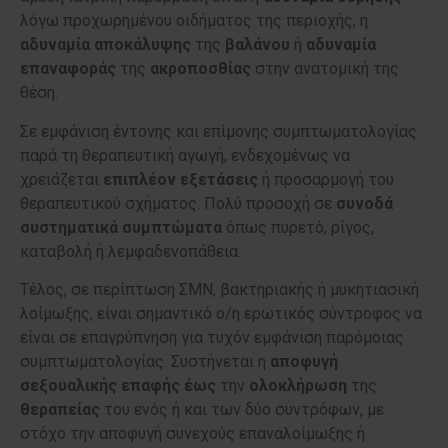
λόγω προχωρημένου οιδήματος της περιοχής, η
αδυναμία
αποκάλυψης
της
βαλάνου
ή
αδυναμία
επαναφοράς
της
ακροποσθίας
στην ανατομική της
θέση.
Σε εμφάνιση έντονης και επίμονης συμπτωματολογίας
παρά τη θεραπευτική αγωγή, ενδεχομένως να
χρειάζεται
επιπλέον
εξετάσεις
ή προσαρμογή του
θεραπευτικού σχήματος. Πολύ προσοχή σε
συνοδά
συστηματικά
συμπτώματα
όπως πυρετό, ρίγος,
καταβολή ή λεμφαδενοπάθεια.
Τέλος, σε περίπτωση ΣΜΝ, βακτηριακής ή μυκητιασική
λοίμωξης, είναι σημαντικό ο/η ερωτικός σύντροφος να
είναι σε επαγρύπνηση για τυχόν εμφάνιση παρόμοιας
συμπτωματολογίας. Συστήνεται η
αποφυγή
σεξουαλικής
επαφής
έως
την
ολοκλήρωση
της
θεραπείας
του ενός ή και των δύο συντρόφων, με
στόχο την αποφυγή συνεχούς επαναλοίμωξης ή