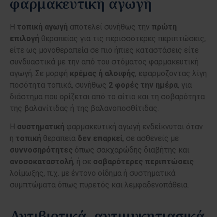
φαρμακευτική αγωγή
Η
τοπική
αγωγή
αποτελεί συνήθως την
πρώτη
επιλογή
θεραπείας για τις περισσότερες περιπτώσεις,
είτε ως μονοθεραπεία σε πιο ήπιες καταστάσεις είτε
συνδυαστικά με την από του στόματος φαρμακευτική
αγωγή. Σε μορφή
κρέμας
ή
αλοιφής
, εφαρμόζοντας λίγη
ποσότητα τοπικά, συνήθως
2 φορές την ημέρα
, για
διάστημα που ορίζεται από το αίτιο και τη σοβαρότητα
της βαλανίτιδας ή της βαλανοποσθίτιδας.
Η
συστηματική
φαρμακευτική αγωγή ενδείκνυται όταν
η
τοπική
θεραπεία
δεν
επαρκεί
, σε ασθενείς με
συννοσηρότητες
όπως σακχαρώδης διαβήτης και
ανοσοκαταστολή
, ή σε
σοβαρότερες
περιπτώσεις
λοίμωξης, π.χ. με έντονο οίδημα ή συστηματικά
συμπτώματα όπως πυρετός και λεμφαδενοπάθεια.
Αντιβιοτικά, αντιμυκητιασικά