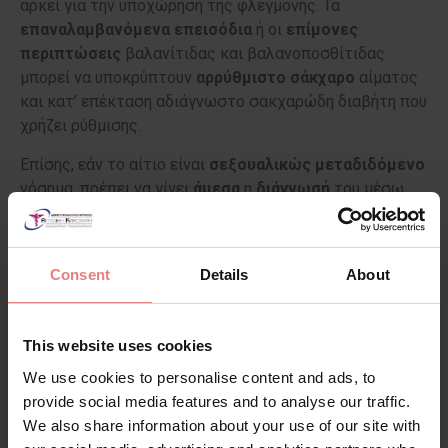
αρκεί για την υποχώρηση της φλεγμονής. Τα
επαναλαμβανόμενα
επεισόδια
ή οι
επίμονες
περιπτώσεις
βαλανίτιδας και βαλανοποσθίτιδας
μπορεί να υποκρύπτουν
αρρύθμιστο
σάκχαρο
αίματος
και κατ’ επέκταση αδιάγνωστο σακχαρώδη διαβήτη που
χρήζει ρύθμισης.
Επίσης, εάν το αίτιο είναι
σεξουαλικώς
μεταδιδόμενο
νόσημα, πρέπει να γίνει
άμεσα
η
διάγνωσή
του μέσω
ορολογικού ελέγχου χορηγώντας την κατάλληλη
αγωγή
τόσο στον
ασθενή
όσο και στον/στην
σύντροφό
του,
ακόμη και στην περίπτωση που δεν έχει εμφανίσει
Consent
Details
About
συμπτωματολογία.
Φροντίδα και πρόληψη
This website uses cookies
της βαλανοποσθίτιδας και
We use cookies to personalise content and ads, to
provide social media features and to analyse our traffic.
της βαλανίτιδας
We also share information about your use of our site with