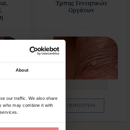
ια,
Έρπης Γεννητικών
,
Οργάνων
η
About
se our traffic. We also share
ers who may combine it with
ΠΕΡΙΣΣΟΤΕΡΑ
 services.