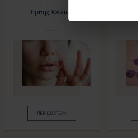
Έρπης Χειλιών
Οξυτ
ΠΕΡΙΣΣΟΤΕΡΑ