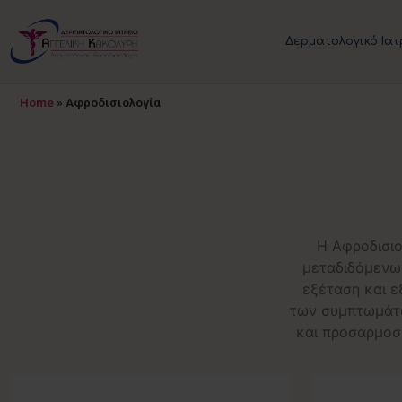
Δερματολογικό Ιατ
Home
»
Αφροδισιολογία
Η Αφροδισιο
μεταδιδόμενω
εξέταση και ε
των συμπτωμάτω
και προσαρμοσμ