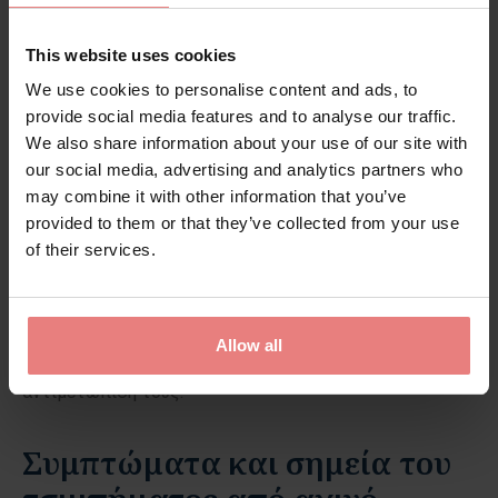
ή τσιμπιδάκι
Όχι τρίψιμο της περιοχής του τσιμπήματος
:
This website uses cookies
γιατί μπορεί να ενεργοποιηθούν τα κύτταρα που
We use cookies to personalise content and ads, to
ρίχνουν το δηλητήριο
provide social media features and to analyse our traffic.
Υπερύψωση του άκρου
: αν είναι δυνατόν, για τον
We also share information about your use of our site with
περιορισμό του οιδήματος
our social media, advertising and analytics partners who
Τσίμπημα από αχινό
may combine it with other information that you’ve
provided to them or that they’ve collected from your use
of their services.
Οι αχινοί αποτελούν
συχνή
αιτία τραυματισμού στις
ελληνικές θάλασσες, ειδικά σε παραλίες με
βράχια
.
Έχουν μακριά και αιχμηρά
αγκάθια
που μπορεί να
σπάσουν στο εσωτερικό του δέρματος που
Allow all
ακούμπησαν κάνοντας λίγο πιο ιδιαίτερη την
αντιμετώπισή τους.
Συμπτώματα και σημεία του