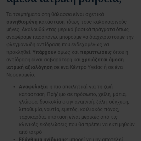
Τα τσιμπήματα στη θάλασσα είναι σχετικά
συνηθισμένη
κατάσταση, ιδίως τους καλοκαιρινούς
μήνες. Ακολουθώντας μερικά βασικά πράγματα όπως
αναφέραμε παραπάνω, μπορούμε να διαχειριστούμε την
φλεγμονώδη αντίδραση που ενδεχομένως να
προκληθεί.
Υπάρχουν
όμως και
περιπτώσεις
όπου η
αντίδραση είναι σοβαρότερη και
χρειάζεται άμεση
ιατρική αξιολόγηση
σε ένα Κέντρο Υγείας ή σε ένα
Νοσοκομείο.
Αναφυλαξία
: η πιο απειλητική για τη ζωή
κατάσταση. Πρήξιμο σε πρόσωπο, χείλη, μάτια,
γλώσσα, δυσκολία στην αναπνοή, ζάλη, σύγχυση,
λιποθυμία, ναυτία, εμετός, κοιλιακός πόνος,
ταχυκαρδία, υπόταση είναι μερικές από τις
κλινικές εκδηλώσεις που θα πρέπει να εκτιμηθούν
από ιατρό
Εξάνθημα κνίδωσης
: μπορεί να μην αποτελεί