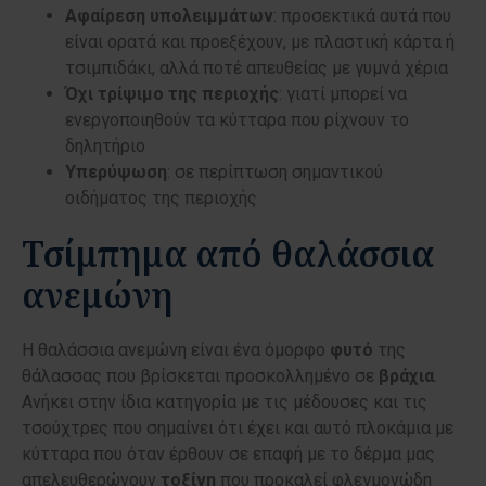
Αφαίρεση υπολειμμάτων
: προσεκτικά αυτά που
είναι ορατά και προεξέχουν, με πλαστική κάρτα ή
τσιμπιδάκι, αλλά ποτέ απευθείας με γυμνά χέρια
Όχι τρίψιμο της περιοχής
: γιατί μπορεί να
ενεργοποιηθούν τα κύτταρα που ρίχνουν το
δηλητήριο
Υπερύψωση
: σε περίπτωση σημαντικού
οιδήματος της περιοχής
Τσίμπημα από θαλάσσια
ανεμώνη
Η θαλάσσια ανεμώνη είναι ένα όμορφο
φυτό
της
θάλασσας που βρίσκεται προσκολλημένο σε
βράχια
.
Ανήκει στην ίδια κατηγορία με τις μέδουσες και τις
τσούχτρες που σημαίνει ότι έχει και αυτό πλοκάμια με
κύτταρα που όταν έρθουν σε επαφή με το δέρμα μας
απελευθερώνουν
τοξίνη
που προκαλεί φλεγμονώδη