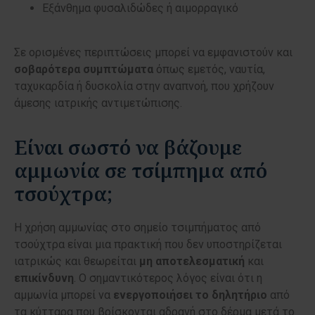
Εξάνθημα φυσαλιδώδες ή αιμορραγικό
Σε ορισμένες περιπτώσεις μπορεί να εμφανιστούν και
σοβαρότερα
συμπτώματα
όπως εμετός, ναυτία,
ταχυκαρδία ή δυσκολία στην αναπνοή, που χρήζουν
άμεσης ιατρικής αντιμετώπισης.
Είναι σωστό να βάζουμε
αμμωνία σε τσίμπημα από
τσούχτρα;
Η χρήση αμμωνίας στο σημείο τσιμπήματος από
τσούχτρα είναι μια πρακτική που δεν υποστηρίζεται
ιατρικώς και θεωρείται
μη αποτελεσματική
και
επικίνδυνη
. Ο σημαντικότερος λόγος είναι ότι η
αμμωνία μπορεί να
ενεργοποιήσει το δηλητήριο
από
τα κύτταρα που βρίσκονται αδρανή στο δέρμα μετά το