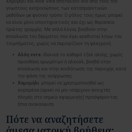
Χαμομήλι και Aloe Vera αποτελούν δύο από τους πιο
γνωστούς εκπροσώπους των καταπραϋντικών
μεθόδων με φυσικό τρόπο. Ο ρόλος τους όμως μπορεί
να είναι μόνο υποστηρικτικός και όχι ως θεραπεία
πρώτης γραμμής. Με απλά λόγια, βοηθούν στην
επούλωση του δέρματος που έχει ερεθιστεί λόγω του
τσιμπήματος, χωρίς να περιορίζουν τη φλεγμονή.
Αλόη vera
: ιδανικά το καθαρό τζελ αλόης, χωρίς
προσθήκη αρωμάτων ή αλκοόλ, βοηθά στην
επούλωση και στην ενυδάτωση της περιοχής κατά
την φάση της ανάρρωσης
Χαμομήλι
: μπορεί να χρησιμοποιηθεί ως
κομπρέσα (αρκεί να μην υπάρχουν ανοιχτές
πληγές στο σημείο εφαρμογής) προσφέροντας
ήπια ανακούφιση
Πότε να αναζητήσετε
άμεσα ιατρική βοήθεια;