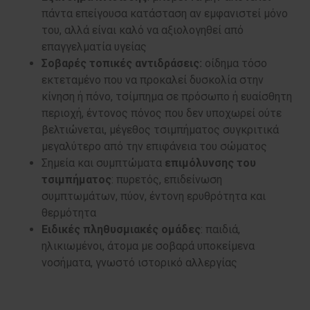
πάντα επείγουσα κατάσταση αν εμφανιστεί μόνο
του, αλλά είναι καλό να αξιολογηθεί από
επαγγελματία υγείας
Σοβαρές τοπικές αντιδράσεις:
οίδημα τόσο
εκτεταμένο που να προκαλεί δυσκολία στην
κίνηση ή πόνο, τσίμπημα σε πρόσωπο ή ευαίσθητη
περιοχή, έντονος πόνος που δεν υποχωρεί ούτε
βελτιώνεται, μέγεθος τσιμπήματος συγκριτικά
μεγαλύτερο από την επιφάνεια του σώματος
Σημεία και συμπτώματα
επιμόλυνσης του
τσιμπήματος
: πυρετός, επιδείνωση
συμπτωμάτων, πύον, έντονη ερυθρότητα και
θερμότητα
Ειδικές πληθυσμιακές ομάδες
: παιδιά,
ηλικιωμένοι, άτομα με σοβαρά υποκείμενα
νοσήματα, γνωστό ιστορικό αλλεργίας