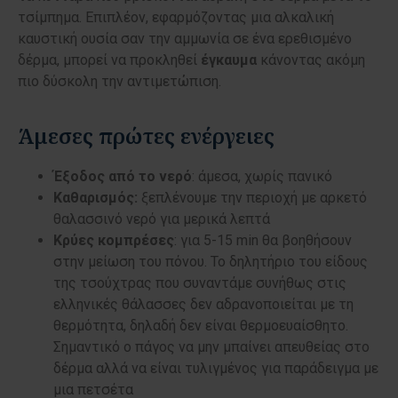
τσίμπημα. Επιπλέον, εφαρμόζοντας μια αλκαλική
καυστική ουσία σαν την αμμωνία σε ένα ερεθισμένο
δέρμα, μπορεί να προκληθεί
έγκαυμα
κάνοντας ακόμη
πιο δύσκολη την αντιμετώπιση.
Άμεσες πρώτες ενέργειες
Έξοδος από το νερό
: άμεσα, χωρίς πανικό
Καθαρισμός:
ξεπλένουμε την περιοχή με αρκετό
θαλασσινό νερό για μερικά λεπτά
Κρύες κομπρέσες
: για 5-15 min θα βοηθήσουν
στην μείωση του πόνου. Το δηλητήριο του είδους
της τσούχτρας που συναντάμε συνήθως στις
ελληνικές θάλασσες δεν αδρανοποιείται με τη
θερμότητα, δηλαδή δεν είναι θερμοευαίσθητο.
Σημαντικό ο πάγος να μην μπαίνει απευθείας στο
δέρμα αλλά να είναι τυλιγμένος για παράδειγμα με
μια πετσέτα