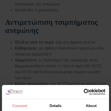
πλοκαμιού της ανεμώνης
Φυσαλίδες ή φουσκάλες
Αντιμετώπιση τσιμπήματος
ανεμώνης
Έξοδος από το νερό:
όσο πιο άμεσα γίνεται
Καθαρισμός
: με άφθονο θαλασσινό νερό (και εδώ
αποφυγή αμμωνίας!)
Θερμότητα:
το δηλητήριο της ανεμώνης είναι
θερμοευαίσθητο οπότε το ζεστό νερό (40-45°C)
για 20-30 λεπτά θα ανακουφίσει σημαντικά από
τον πόνο
Κρύες κομπρέσες
: για 15-20 λεπτά σε περίπτωση
που δεν υπάρχει διαθέσιμο ζεστό νερό, θα
ανακουφίσει μερικώς από τον πόνο και θα
βοηθήσει στο οίδημα της περιοχής
Consent
Details
About
Αφαίρεση υπολειμμάτων
: με μια πλαστική κάρτα