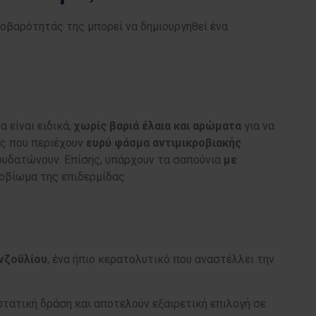
σοβαρότητάς της μπορεί να δημιουργηθεί ένα
 είναι ειδικά,
χωρίς βαριά έλαια και αρώματα
για να
ος που περιέχουν
ευρύ φάσμα αντιμικροβιακής
φυδατώνουν. Επίσης, υπάρχουν τα σαπούνια
με
ροβίωμα της επιδερμίδας.
νζοϋλίου
, ένα ήπιο κερατολυτικό που αναστέλλει την
στατική δράση και αποτελούν εξαιρετική επιλογή σε