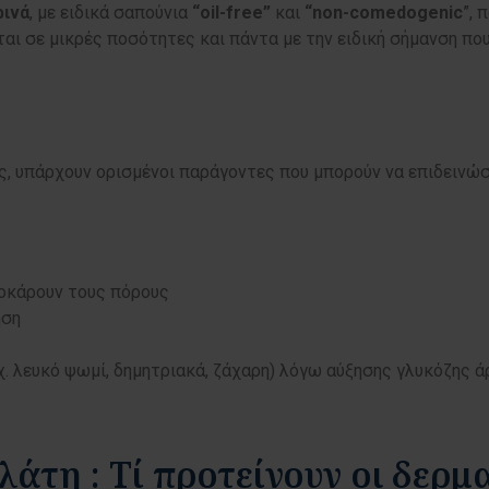
ρινά
, με ειδικά σαπούνια
“oil-free”
και
“non-comedogenic
”, 
ται σε μικρές ποσότητες και πάντα με την ειδική σήμανση πο
υπάρχουν ορισμένοι παράγοντες που μπορούν να επιδεινώσουν
λοκάρουν τους πόρους
ηση
χ. λευκό ψωμί, δημητριακά, ζάχαρη) λόγω αύξησης γλυκόζης άρ
άτη : Τί προτείνουν οι δερμ