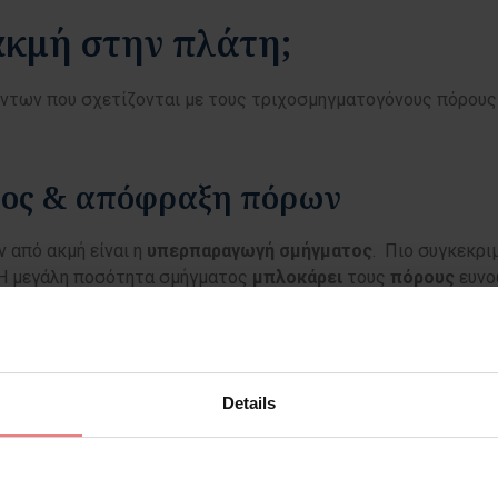
 ακμή στην πλάτη;
ντων που σχετίζονται με τους τριχοσμηγματογόνους πόρους 
τος & απόφραξη πόρων
 από ακμή είναι η
υπερπαραγωγή
σμήγματος
. Πιο συγκεκρι
 Η μεγάλη ποσότητα σμήγματος
μπλοκάρει
τους
πόρους
ευνο
ου
. Ο αποικισμός των βακτηρίων στο δέρμα δημιουργεί την 
Details
και κυρίως από την
τεστοστερόνη
. Τα υψηλά επίπεδα ανδρογ
οσμηγματογόνου πόρου.