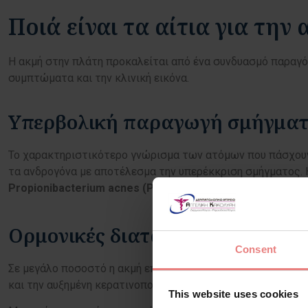
Ποιά είναι τα αίτια για την
Η ακμή στην πλάτη προκαλείται από ένα συνδυασμό παραγό
συμπτώματα και την κλινική εικόνα.
Υπερβολική παραγωγή σμήγμα
Το χαρακτηριστικότερο γνώρισμα των ατόμων που πάσχουν
τα ανδρογόνα με αποτέλεσμα την υπερέκκριση σμήγματος.
Propionibacterium acnes (P. acnes)
και του
Σταφυλόκοκκ
Ορμονικές διαταραχές
Consent
Σε μεγάλο ποσοστό η ακμή επηρεάζεται από τα ανδρογόνα 
και την αυξημένη κερατινοποίηση των κυττάρων του τριχ
This website uses cookies