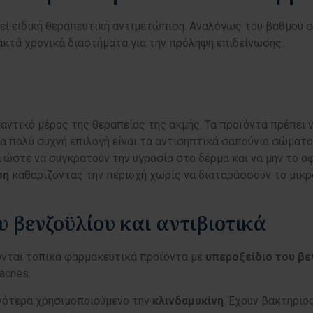
τεί ειδική θεραπευτική αντιμετώπιση. Αναλόγως του βαθμού 
ακτά χρονικά διαστήματα για την πρόληψη επιδείνωσης.
αντικό μέρος της θεραπείας της ακμής. Τα προϊόντα πρέπει να
α πολύ συχνή επιλογή είναι τα αντισηπτικά σαπούνια σώματ
α
ώστε να συγκρατούν την υγρασία στο δέρμα και να μην το α
ση
καθαρίζοντας την περιοχή χωρίς να διαταράσσουν το μικ
υ βενζοϋλίου και αντιβιοτικά
ύνται τοπικά φαρμακευτικά προϊόντα με
υπεροξείδιο του βε
 acnes.
χνότερα χρησιμοποιούμενο την
κλινδαμυκίνη
. Έχουν βακτηριο