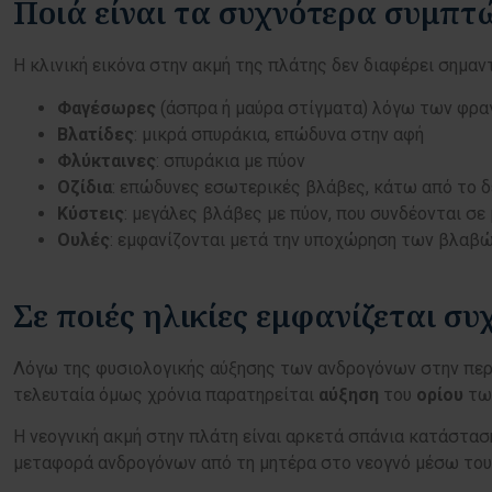
Ποιά είναι τα συχνότερα συμπ
Η κλινική εικόνα στην ακμή της πλάτης δεν διαφέρει σημα
Φαγέσωρες
(άσπρα ή μαύρα στίγματα) λόγω των φρα
Βλατίδες
: μικρά σπυράκια, επώδυνα στην αφή
Φλύκταινες
: σπυράκια με πύον
Οζίδια
: επώδυνες εσωτερικές βλάβες, κάτω από το 
Κύστεις
: μεγάλες βλάβες με πύον, που συνδέονται σ
Ουλές
: εμφανίζονται μετά την υποχώρηση των βλαβών
Σε ποιές ηλικίες εμφανίζεται σ
Λόγω της φυσιολογικής αύξησης των ανδρογόνων στην πε
τελευταία όμως χρόνια παρατηρείται
αύξηση
του
ορίου
τω
Η νεογνική ακμή στην πλάτη είναι αρκετά σπάνια κατάστασ
μεταφορά ανδρογόνων από τη μητέρα στο νεογνό μέσω του