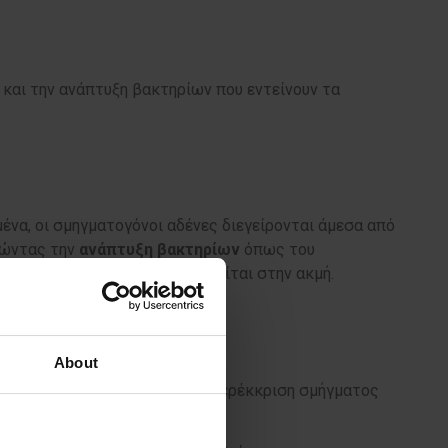
και την ανάπτυξη βακτηρίων που εντείνουν τα
μένα, οι σμηγματογόνοι αδένες διεγείρονται άμεσα από
ώντας την
ανάπτυξη
βακτηρίων
όπως του
εικόνα φλεγμονής που παρατηρείται στην ακμή.
About
όνων είναι υπεύθυνα για την υπερέκκριση σμήγματος