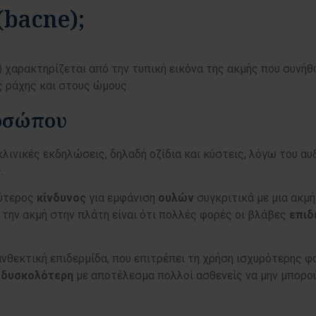
(bacne);
e) χαρακτηρίζεται από την τυπική εικόνα της ακμής που συνή
ς ράχης και στους ώμους.
ροσώπου
λινικές εκδηλώσεις, δηλαδή οζίδια και κύστεις, λόγω του α
ς.
λύτερος
κίνδυνος
για εμφάνιση
ουλών
συγκριτικά με μια ακμ
 την ακμή στην πλάτη είναι ότι πολλές φορές οι βλάβες
επιδ
 ανθεκτική επιδερμίδα, που επιτρέπει τη χρήση ισχυρότερης φ
ι
δυσκολότερη
με αποτέλεσμα πολλοί ασθενείς να μην μπορού