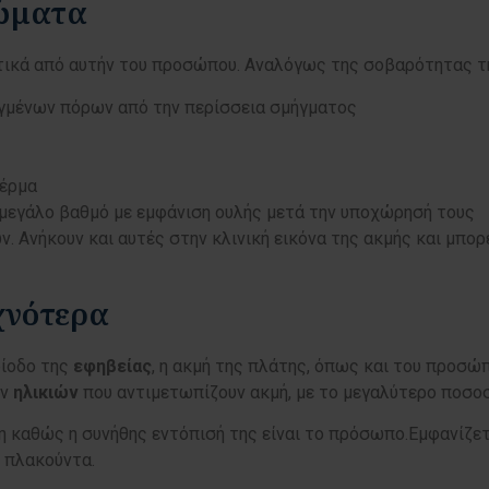
τώματα
ντικά από αυτήν του προσώπου. Αναλόγως της σοβαρότητας τ
γμένων πόρων από την περίσσεια σμήγματος
δέρμα
ε μεγάλο βαθμό με εμφάνιση ουλής μετά την υποχώρησή τους
. Ανήκουν και αυτές στην κλινική εικόνα της ακμής και μπορ
υχνότερα
ρίοδο της
εφηβείας
, η ακμή της πλάτης, όπως και του προσώπ
ν
ηλικιών
που αντιμετωπίζουν ακμή, με το μεγαλύτερο ποσοσ
η καθώς η συνήθης εντόπισή της είναι το πρόσωπο.Εμφανίζε
 πλακούντα.