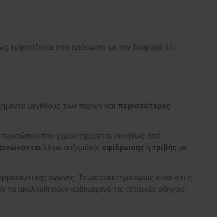
θως εμφανίζεται στο πρόσωπο, με την διαφορά ότι
υξημένου μεγέθους των πόρων και
περισσότερες
ή προσώπου που χαρακτηρίζεται συνήθως από
εινώνονται
λόγω αυξημένης
εφίδρωσης
ή
τριβής
με
αρμακευτικής αγωγής. Το μειονέκτημα όμως είναι ότι η
ν να ακολουθήσουν καθημερινά τις ιατρικές οδηγίες.